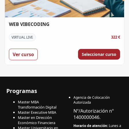
WEB VIBECODING
322 €
VIRTUAL LIVE
Ver curso
Seleccionar curso
Programas
Agencia de Colocación
Master MBA
Autorizada
Transformación Digital
Nº/Autorización nº
Master Executive MBA
1400000046.
Master en Dirección
Económico Financiera
Horario de atención:
Lunes a
Master Universitario en