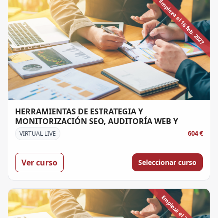
Empieza el 16 feb. 2027
HERRAMIENTAS DE ESTRATEGIA Y
MONITORIZACIÓN SEO, AUDITORÍA WEB Y
REDES SOCIALES
604 €
VIRTUAL LIVE
Ver curso
Seleccionar curso
Empieza el 2 feb. 2027